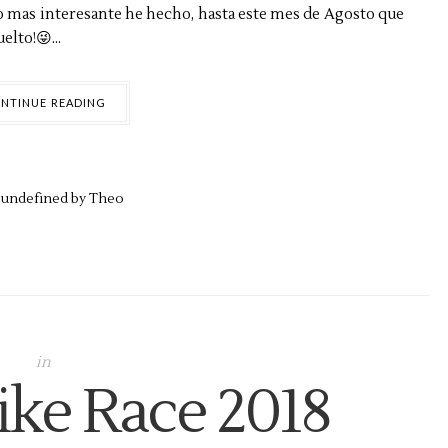
o mas interesante he hecho, hasta este mes de Agosto que
lto!😜...
NTINUE READING
,
undefined by
Theo
in
ike Race 2018