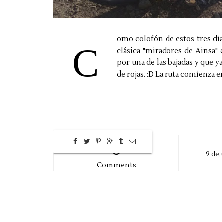
omo colofón de estos tres día
C
clásica "miradores de Ainsa"
por una de las bajadas y que y
de rojas. :D La ruta comienza e
0
9
de,
Comments