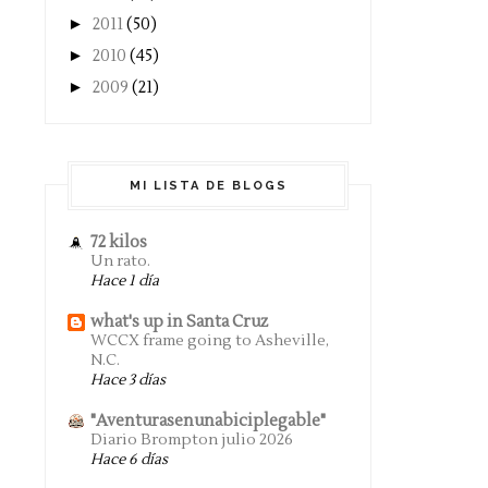
►
2011
(50)
►
2010
(45)
►
2009
(21)
MI LISTA DE BLOGS
72 kilos
Un rato.
Hace 1 día
what's up in Santa Cruz
WCCX frame going to Asheville,
N.C.
Hace 3 días
"Aventurasenunabiciplegable"
Diario Brompton julio 2026
Hace 6 días