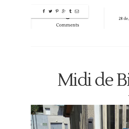
0
28
de,
Comments
Midi de B