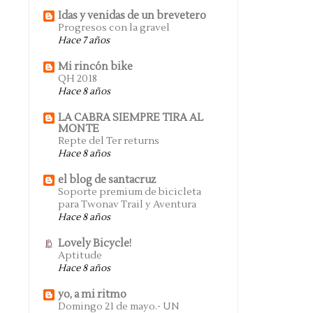
Idas y venidas de un brevetero
Progresos con la gravel
Hace 7 años
Mi rincón bike
QH 2018
Hace 8 años
LA CABRA SIEMPRE TIRA AL
MONTE
Repte del Ter returns
Hace 8 años
el blog de santacruz
Soporte premium de bicicleta
para Twonav Trail y Aventura
Hace 8 años
Lovely Bicycle!
Aptitude
Hace 8 años
yo, a mi ritmo
Domingo 21 de mayo.- UN