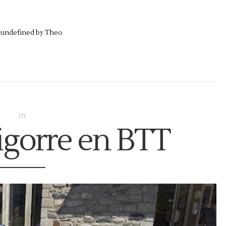
undefined by
Theo
in
igorre en BTT