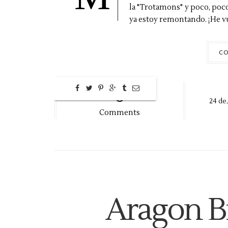
la "Trotamons" y poco, poc
ya estoy remontando. ¡He vue
CO
0
24
de
Comments
Aragon B