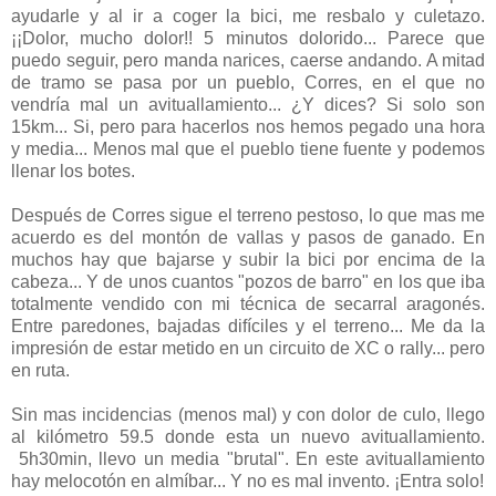
ayudarle y al ir a coger la bici, me resbalo y culetazo.
¡¡Dolor, mucho dolor!! 5 minutos dolorido... Parece que
puedo seguir, pero manda narices, caerse andando. A mitad
de tramo se pasa por un pueblo, Corres, en el que no
vendría mal un avituallamiento... ¿Y dices? Si solo son
15km... Si, pero para hacerlos nos hemos pegado una hora
y media... Menos mal que el pueblo tiene fuente y podemos
llenar los botes.
Después de Corres sigue el terreno pestoso, lo que mas me
acuerdo es del montón de vallas y pasos de ganado. En
muchos hay que bajarse y subir la bici por encima de la
cabeza... Y de unos cuantos "pozos de barro" en los que iba
totalmente vendido con mi técnica de secarral aragonés.
Entre paredones, bajadas difíciles y el terreno... Me da la
impresión de estar metido en un circuito de XC o rally... pero
en ruta.
Sin mas incidencias (menos mal) y con dolor de culo, llego
al kilómetro 59.5 donde esta un nuevo avituallamiento.
5h30min, llevo un media "brutal". En este avituallamiento
hay melocotón en almíbar... Y no es mal invento. ¡Entra solo!