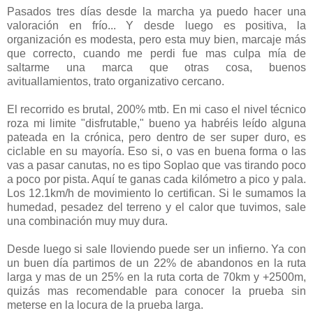
Pasados tres días desde la marcha ya puedo hacer una
valoración en frío... Y desde luego es positiva, la
organización es modesta, pero esta muy bien, marcaje más
que correcto, cuando me perdi fue mas culpa mía de
saltarme una marca que otras cosa, buenos
avituallamientos, trato organizativo cercano.
El recorrido es brutal, 200% mtb. En mi caso el nivel técnico
roza mi limite "disfrutable," bueno ya habréis leído alguna
pateada en la crónica, pero dentro de ser super duro, es
ciclable en su mayoría. Eso si, o vas en buena forma o las
vas a pasar canutas, no es tipo Soplao que vas tirando poco
a poco por pista. Aquí te ganas cada kilómetro a pico y pala.
Los 12.1km/h de movimiento lo certifican. Si le sumamos la
humedad, pesadez del terreno y el calor que tuvimos, sale
una combinación muy muy dura.
Desde luego si sale lloviendo puede ser un infierno. Ya con
un buen día partimos de un 22% de abandonos en la ruta
larga y mas de un 25% en la ruta corta de 70km y +2500m,
quizás mas recomendable para conocer la prueba sin
meterse en la locura de la prueba larga.