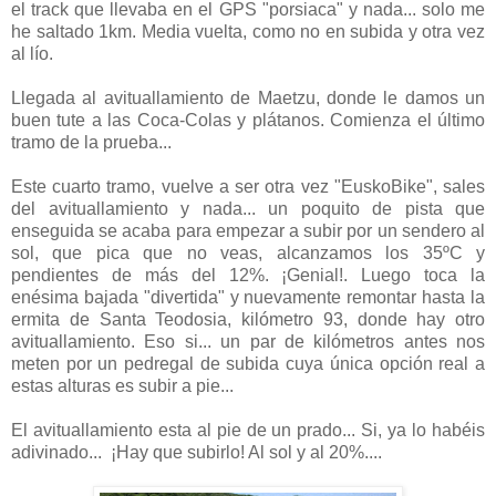
el track que llevaba en el GPS "porsiaca" y nada... solo me
he saltado 1km. Media vuelta, como no en subida y otra vez
al lío.
Llegada al avituallamiento de Maetzu, donde le damos un
buen tute a las Coca-Colas y plátanos. Comienza el último
tramo de la prueba...
Este cuarto tramo, vuelve a ser otra vez "EuskoBike", sales
del avituallamiento y nada... un poquito de pista que
enseguida se acaba para empezar a subir por un sendero al
sol, que pica que no veas, alcanzamos los 35ºC y
pendientes de más del 12%. ¡Genial!. Luego toca la
enésima bajada "divertida" y nuevamente remontar hasta la
ermita de Santa Teodosia, kilómetro 93, donde hay otro
avituallamiento. Eso si... un par de kilómetros antes nos
meten por un pedregal de subida cuya única opción real a
estas alturas es subir a pie...
El avituallamiento esta al pie de un prado... Si, ya lo habéis
adivinado... ¡Hay que subirlo! Al sol y al 20%....