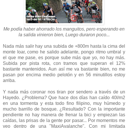
Me podía haber ahorrado los manguitos, pero esperando en
la salida vinieron bien, Luego duraron poco...
Nada más salir hay una subida de +800m hasta la cima del
monte Ioar, como he salido adelante, pongo ritmo umbral y
el que me pase, es porque sube más que yo, no hay más.
Subida por pista rota, con tramos que superan el 12%
bastante mantenidos. Aun así me va bastante bien, no me
pasan por encima medio pelotón y en 56 minutillos estoy
arriba.
Y nada más coronar nos tiran por sendero a través de un
Hayedo. ¿Problema? Que hace dos días han caído 40l/m2
en una tormenta y esta todo fino filipino, muy húmedo y
mucho barrillo de bosque. ¿Resultado? Con la importante
pendiente no hay manera de frenar la bici y empiezan las
caídas, las prisas de la gente por pasar... Por momentos me
veo dentro de una "MaxiAvalanche". Con mi limitada