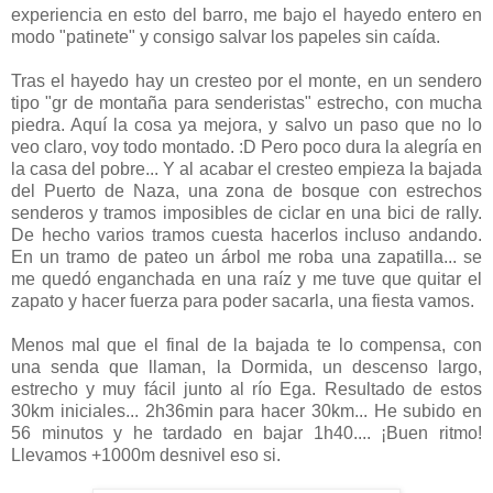
experiencia en esto del barro, me bajo el hayedo entero en
modo "patinete" y consigo salvar los papeles sin caída.
Tras el hayedo hay un cresteo por el monte, en un sendero
tipo "gr de montaña para senderistas" estrecho, con mucha
piedra. Aquí la cosa ya mejora, y salvo un paso que no lo
veo claro, voy todo montado. :D Pero poco dura la alegría en
la casa del pobre... Y al acabar el cresteo empieza la bajada
del Puerto de Naza, una zona de bosque con estrechos
senderos y tramos imposibles de ciclar en una bici de rally.
De hecho varios tramos cuesta hacerlos incluso andando.
En un tramo de pateo un árbol me roba una zapatilla... se
me quedó enganchada en una raíz y me tuve que quitar el
zapato y hacer fuerza para poder sacarla, una fiesta vamos.
Menos mal que el final de la bajada te lo compensa, con
una senda que llaman, la Dormida, un descenso largo,
estrecho y muy fácil junto al río Ega. Resultado de estos
30km iniciales... 2h36min para hacer 30km... He subido en
56 minutos y he tardado en bajar 1h40.... ¡Buen ritmo!
Llevamos +1000m desnivel eso si.