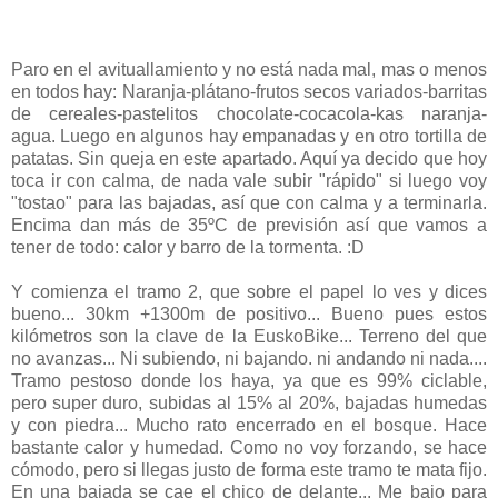
Paro en el avituallamiento y no está nada mal, mas o menos
en todos hay: Naranja-plátano-frutos secos variados-barritas
de cereales-pastelitos chocolate-cocacola-kas naranja-
agua. Luego en algunos hay empanadas y en otro tortilla de
patatas. Sin queja en este apartado. Aquí ya decido que hoy
toca ir con calma, de nada vale subir "rápido" si luego voy
"tostao" para las bajadas, así que con calma y a terminarla.
Encima dan más de 35ºC de previsión así que vamos a
tener de todo: calor y barro de la tormenta. :D
Y comienza el tramo 2, que sobre el papel lo ves y dices
bueno... 30km +1300m de positivo... Bueno pues estos
kilómetros son la clave de la EuskoBike... Terreno del que
no avanzas... Ni subiendo, ni bajando. ni andando ni nada....
Tramo pestoso donde los haya, ya que es 99% ciclable,
pero super duro, subidas al 15% al 20%, bajadas humedas
y con piedra... Mucho rato encerrado en el bosque. Hace
bastante calor y humedad. Como no voy forzando, se hace
cómodo, pero si llegas justo de forma este tramo te mata fijo.
En una bajada se cae el chico de delante... Me bajo para