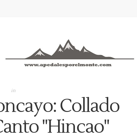
in
oncayo: Collado
Canto "Hincao"