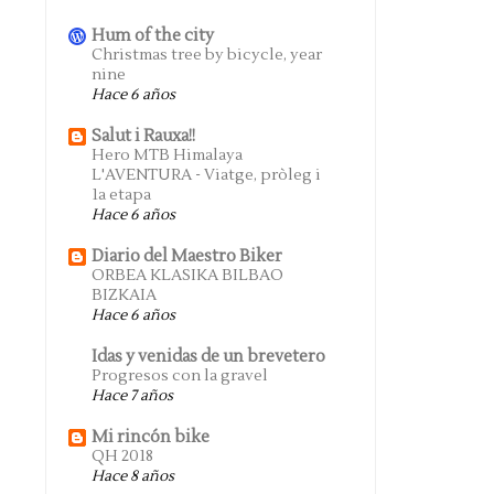
Hum of the city
Christmas tree by bicycle, year
nine
Hace 6 años
Salut i Rauxa!!
Hero MTB Himalaya
L'AVENTURA - Viatge, pròleg i
1a etapa
Hace 6 años
Diario del Maestro Biker
ORBEA KLASIKA BILBAO
BIZKAIA
Hace 6 años
Idas y venidas de un brevetero
Progresos con la gravel
Hace 7 años
Mi rincón bike
QH 2018
Hace 8 años