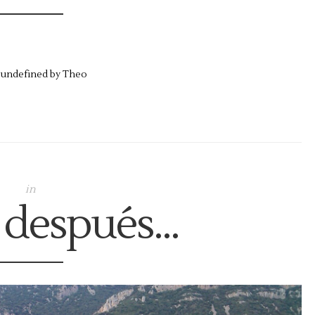
,
undefined by
Theo
in
 después...