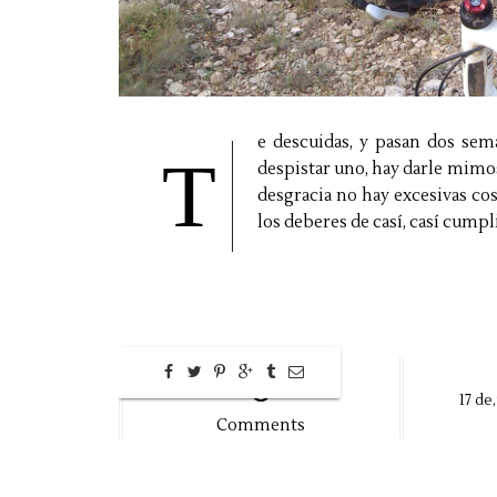
e descuidas, y pasan dos sem
T
despistar uno, hay darle mimos
desgracia no hay excesivas cos
los deberes de casí, casí cumpli
0
17
de,
Comments