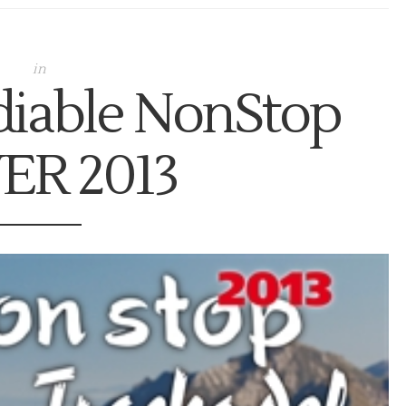
in
 diable NonStop
VER 2013