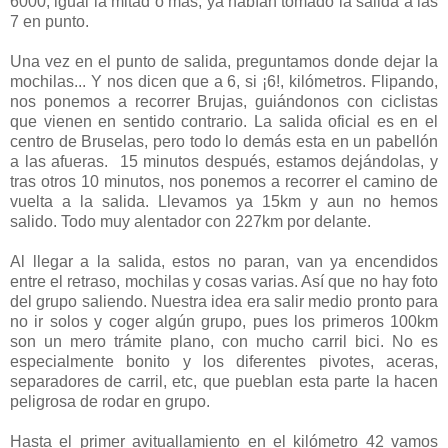
6000, igual la mitad o más, ya habían tomado la salida a las
7 en punto.
Una vez en el punto de salida, preguntamos donde dejar la
mochilas... Y nos dicen que a 6, si ¡6!, kilómetros. Flipando,
nos ponemos a recorrer Brujas, guiándonos con ciclistas
que vienen en sentido contrario. La salida oficial es en el
centro de Bruselas, pero todo lo demás esta en un pabellón
a las afueras. 15 minutos después, estamos dejándolas, y
tras otros 10 minutos, nos ponemos a recorrer el camino de
vuelta a la salida. Llevamos ya 15km y aun no hemos
salido. Todo muy alentador con 227km por delante.
Al llegar a la salida, estos no paran, van ya encendidos
entre el retraso, mochilas y cosas varias. Así que no hay foto
del grupo saliendo. Nuestra idea era salir medio pronto para
no ir solos y coger algún grupo, pues los primeros 100km
son un mero trámite plano, con mucho carril bici. No es
especialmente bonito y los diferentes pivotes, aceras,
separadores de carril, etc, que pueblan esta parte la hacen
peligrosa de rodar en grupo.
Hasta el primer avituallamiento en el kilómetro 42 vamos