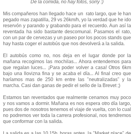
De la comida, no hay fotos, sorry :)
Mis compañeros han llegado hace un rato largo, que le han
pegado mas zapatilla, 29 vs 26km/h, yo la verdad que he ido
reservón y parando y grabando para el recuerdo. Aun así la
reventada ha sido bastante descomunal. Pasamos el rato,
con un par de cervezas y un paseo por los pocos stands que
hay hasta coger el autobús que nos devolverá a la salida.
El autobús como no, nos deja en el lugar donde por la
mañana recogimos las mochilas... Ahora entendemos para
que regalan luces... ¡Para poder volver a casa! Otros 6km
bajo una llovizna fina y se acaba el día... Al final creo que
haríamos mas de 250 km entre las "neutralizadas" y la
marcha. Casi dan ganas de pedir el sello de la Brevet ;)
Estamos tan reventados que realmente cenamos muy poco
y nos vamos a dormir. Mañana es nos espera otro día largo,
pues dos de nosotros tenemos el viaje de vuelta, con lo cual
no podremos ver toda la carrera profesional, nos tendremos
que conformar con la salida.
La salida es a las 10.15h, horas antes, la "Market place" de