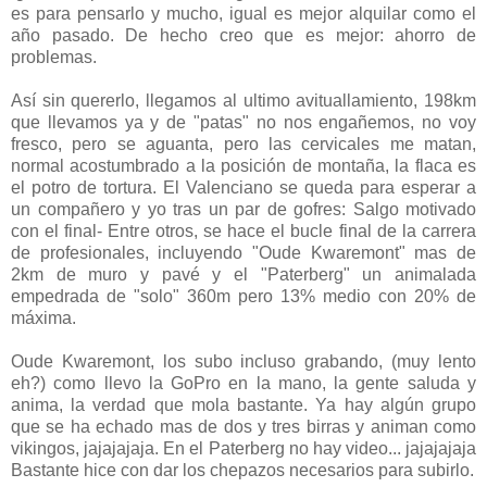
es para pensarlo y mucho, igual es mejor alquilar como el
año pasado. De hecho creo que es mejor: ahorro de
problemas.
Así sin quererlo, llegamos al ultimo avituallamiento, 198km
que llevamos ya y de "patas" no nos engañemos, no voy
fresco, pero se aguanta, pero las cervicales me matan,
normal acostumbrado a la posición de montaña, la flaca es
el potro de tortura. El Valenciano se queda para esperar a
un compañero y yo tras un par de gofres: Salgo motivado
con el final- Entre otros, se hace el bucle final de la carrera
de profesionales, incluyendo "Oude Kwaremont" mas de
2km de muro y pavé y el "Paterberg" un animalada
empedrada de "solo" 360m pero 13% medio con 20% de
máxima.
Oude Kwaremont, los subo incluso grabando, (muy lento
eh?) como llevo la GoPro en la mano, la gente saluda y
anima, la verdad que mola bastante. Ya hay algún grupo
que se ha echado mas de dos y tres birras y animan como
vikingos, jajajajaja. En el Paterberg no hay video... jajajajaja
Bastante hice con dar los chepazos necesarios para subirlo.