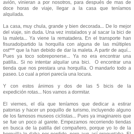
avión, vinieran a por nosotros, para después de mas de
doce horas de viaje, llegar a la casa que teníamos
alquilada.
La casa, muy chula, grande y bien decorada... De lo mejor
del viaje, sin duda. Una vez instalados y al sacar la bici de
la maleta... Ya viene la rematadera. En el transporte han
fisurado/partido la horquilla con alguna de las múltiples
ost*** que la han debido de dar la maleta. A partir de aquí...
Pues ya toco sobreponerse... Ya no era encontrar una
patilla.. Si no intentar alquilar una bici. O encontrar una
tienda que nos prestara una horquilla. O mandarlo todo a
paseo. Lo cual a priori parecía una locura.
Y con estos ánimos y dos de las 5 bicis de la
expedición rotas... Nos vamos a dormitar.
El viernes, el día que teníamos que dedicar a estirar
patorras y hacer un poquillo de turismo, incluyendo alguno
de los famosos museos ciclistas... Pues ya imaginareis que
se fue un poco al garete. Empezamos recorriendo tiendas
en busca de la patilla del compañero, porque yo lo de la
horquilla lo daba por perdido, pero aun así preguntaba. El