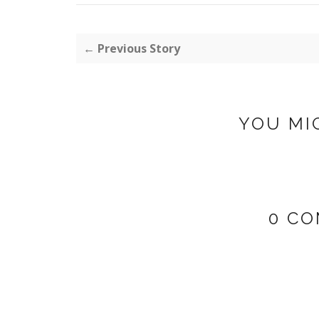
← Previous Story
YOU MI
0 CO