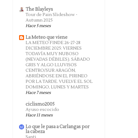
The Blayleys
Tour de Pain Slideshow -
Autumn 2025
Hace 5 meses
La Meteo que viene
LA METEO FINDE 26-27-28
DICIEMBRE 2025: VIERNES
TODAVÍA MUY NUBOSO
(NEVADAS DÉBILES). SÁBADO
GRIS Y ALGO LLUVISOS
CENTRO/SUR ARAGÓN,
ABRIÉNDOSE EN EL PIRINEO
POR LA TARDE. VUELVE EL SOL
DOMINGO, LUNES Y MARTES
Hace 7 meses
ciclismo2005
Ayuso escocido
Hace 11 meses
Lo que le pasa a Carlangas por
la cabeza
Santi