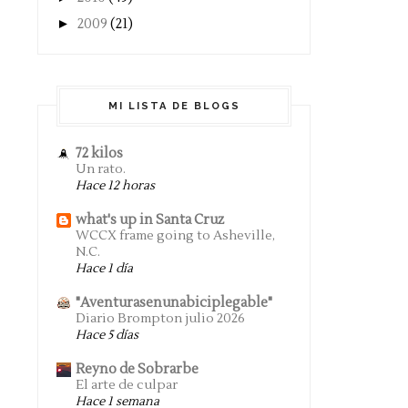
►
2009
(21)
MI LISTA DE BLOGS
72 kilos
Un rato.
Hace 12 horas
what's up in Santa Cruz
WCCX frame going to Asheville,
N.C.
Hace 1 día
"Aventurasenunabiciplegable"
Diario Brompton julio 2026
Hace 5 días
Reyno de Sobrarbe
El arte de culpar
Hace 1 semana