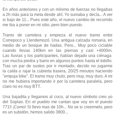
En años anteriores y con un mínimo de fuerzas no llegabas
a 2h más para la meta desde ahí. Yo sumaba y decía... A ver
si bajo de 11... Pues este año, el nuevo cambio de recorrido
me iba a poner en mi sitio, pero bien puesto.
Tramo de carretera y empieza el nuevo tramo entre
Correpoco y Llendemozó. Una antigua calzada romana, en
medio de un bosque de hadas. Pero... Muy poco ciclable
cuando llevas 140km en las piernas y casi +4000m.
Las lluvias y los participantes, habían dejado una ciénaga
con mucha piedra y barro en algunos puntos hasta el tobillo.
Tras un par de sustos por ir montado, decido no jugarme
la caída o rajar la cubierta trasera, 20/25 minutos haciendo
"empuja bike". El tramo muy chulo, pero muy, muy duro. A mi
no me hubiera importando ir por la carretera paralela, pero
claro no es muy BTT.
Una bajadita y llegamos al coco, al nuevo símbolo creo yo
del Soplao. En el pueblo me cantan que voy en el puesto
771!! ¡Como! Si llevo mas de 10h... No se si creermelo, pero
es un subidón, hemos salido 3800...