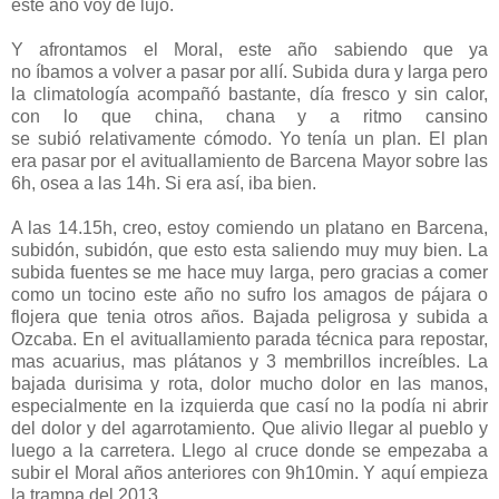
este año voy de lujo.
Y afrontamos el Moral, este año sabiendo que ya
no íbamos a volver a pasar por allí. Subida dura y larga pero
la climatología acompañó bastante, día fresco y sin calor,
con lo que china, chana y a ritmo cansino
se subió relativamente cómodo. Yo tenía un plan. El plan
era pasar por el avituallamiento de Barcena Mayor sobre las
6h, osea a las 14h. Si era así, iba bien.
A las 14.15h, creo, estoy comiendo un platano en Barcena,
subidón, subidón, que esto esta saliendo muy muy bien. La
subida fuentes se me hace muy larga, pero gracias a comer
como un tocino este año no sufro los amagos de pájara o
flojera que tenia otros años. Bajada peligrosa y subida a
Ozcaba. En el avituallamiento parada técnica para repostar,
mas acuarius, mas plátanos y 3 membrillos increíbles. La
bajada durisima y rota, dolor mucho dolor en las manos,
especialmente en la izquierda que casí no la podía ni abrir
del dolor y del agarrotamiento. Que alivio llegar al pueblo y
luego a la carretera. Llego al cruce donde se empezaba a
subir el Moral años anteriores con 9h10min. Y aquí empieza
la trampa del 2013.