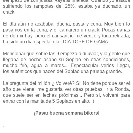
tiempazo de 10h justas, vaya animalada. Cuando yo estaba
sufriendo los rampotes del 25%, estaba ya duchado, un
crack.
El día aun no acababa, ducha, pasta y cena. Muy bien lo
pasamos en la cena, y el camarero un crack. Pocas ganas
de dormir hay, pero el cansancío me vence y toca retirada,
ha sido un dia espectacular. DIA TOPE DE GAMA.
Mencionar que sobre las 9 empezo a diluviar, y la gente que
llegaba de noche acabo su Soplao en otras condiciones,
mucho frío, agua a mares... Espectacular verlos llegar,
los auténticos que hacen del Soplao una prueba grande.
La pregunta del millón ¿ Volveré? Sí. No tiene porque ser el
año que viene, me gustaría ver otras pruebas, ir a Ronda,
que suele ser en fechas próximas... Pero sí, volveré para
entrar con la manita de 5 Soplaos en alto. :)
¡Pasar buena semana bikers!
.